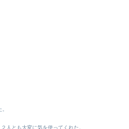
た。
ま２人とも大変に気を使ってくれた。