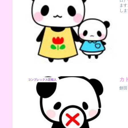
日）
ます
しま
カ
コンプレックス芸能人
餅田