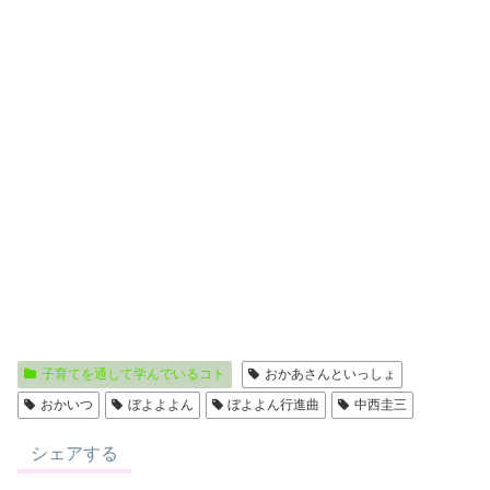
子育てを通して学んでいるコト
おかあさんといっしょ
おかいつ
ぼよよよん
ぼよよん行進曲
中西圭三
シェアする