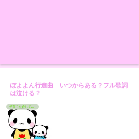
ぼよよん行進曲 いつからある？フル歌詞
は泣ける？
子育てを通して学んでいるコト