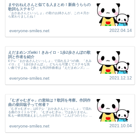
まやおねえさんと似てる人まとめ！新曲うららの
歌詞もステキ♡
「おかあさんといっしょ」の歌のお姉さんが、この４月か
ら変わりましたね！
2022.04.14
everyone-smiles.net
えだまめンズwiki！きみイロ・1歩2歩さんぽの歌
詞と作者を紹介
Eテレ「おかあさんといっしょ」で流れる２つの曲、「きみ
イロ」と「1歩2歩さんぽ」。どちらも可愛くてステキな良
い曲ですよね。２曲とも作詞作曲者は『えだまめンズ』と
いう名前なのですが、その正体は謎に包まれています。ま
ずは両方の歌詞を見ていきます...
2021.12.12
everyone-smiles.net
「むぎゃむぎゃ」の意味は？歌詞を考察。作詞作
曲の柴田聡子って何者？
「むぎゃむぎゃ」はEテレ「おかあさんといっしょ」で流れ
る曲のタイトルです。「むぎゅむぎゅ」ではありません。
私も一瞬見間違えましたが(^^;)９月の『こんげつのうた』だ
そうなので、今月からはまた違う曲になるのかな？なんだ
か毎日聞いているうちに...
2021.10.04
everyone-smiles.net