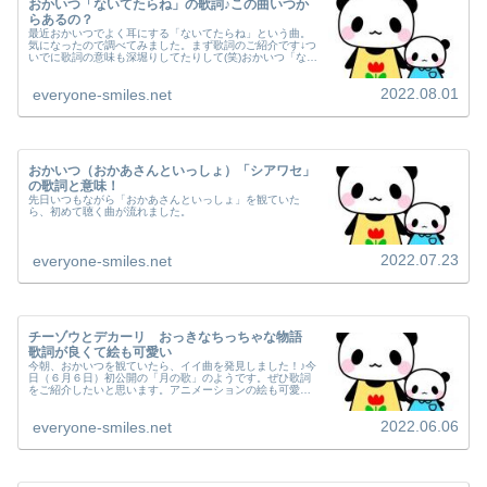
おかいつ「ないてたらね」の歌詞♪この曲いつか
らあるの？
最近おかいつでよく耳にする「ないてたらね」という曲。
気になったので調べてみました。まず歌詞のご紹介です↓つ
いでに歌詞の意味も深堀りしてたりして(笑)おかいつ「ない
てたらね」の歌詞は？「ないてたらね」 作詞： 日暮真三
· 作曲：SHIKA...
2022.08.01
everyone-smiles.net
おかいつ（おかあさんといっしょ）「シアワセ」
の歌詞と意味！
先日いつもながら「おかあさんといっしょ」を観ていた
ら、初めて聴く曲が流れました。
2022.07.23
everyone-smiles.net
チーゾウとデカーリ おっきなちっちゃな物語
歌詞が良くて絵も可愛い
今朝、おかいつを観ていたら、イイ曲を発見しました！♪今
日（６月６日）初公開の「月の歌」のようです。ぜひ歌詞
をご紹介したいと思います。アニメーションの絵も可愛か
ったので、のちほど画像もご紹介します。ではさっそく歌
詞から～↓ (adsbygoo...
2022.06.06
everyone-smiles.net