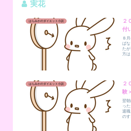
実花
２
はらみかのダイエット小説
付
８月
ばな
たが
方は
２
はらみかのダイエット小説
験
翌朝
った
退職
のす