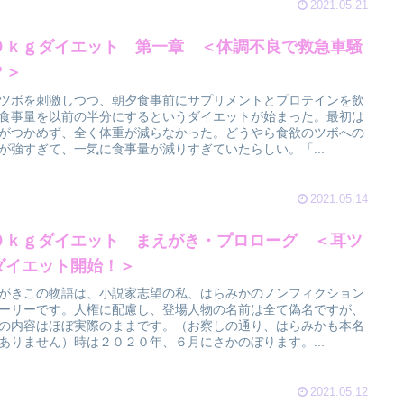
2021.05.21
０ｋｇダイエット 第一章 ＜体調不良で救急車騒
？＞
ツボを刺激しつつ、朝夕食事前にサプリメントとプロテインを飲
食事量を以前の半分にするというダイエットが始まった。最初は
がつかめず、全く体重が減らなかった。どうやら食欲のツボへの
が強すぎて、一気に食事量が減りすぎていたらしい。「...
2021.05.14
０ｋｇダイエット まえがき・プロローグ ＜耳ツ
ダイエット開始！＞
がきこの物語は、小説家志望の私、はらみかのノンフィクション
ーリーです。人権に配慮し、登場人物の名前は全て偽名ですが、
の内容はほぼ実際のままです。（お察しの通り、はらみかも本名
ありません）時は２０２０年、６月にさかのぼります。...
2021.05.12