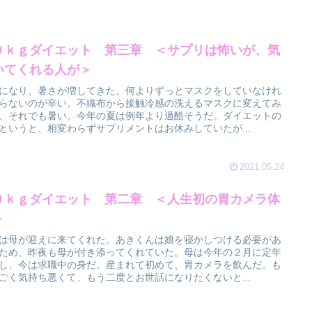
０ｋｇダイエット 第三章 ＜サプリは怖いが、気
いてくれる人が＞
になり、暑さが増してきた。何よりずっとマスクをしていなけれ
らないのが辛い。不織布から接触冷感の洗えるマスクに変えてみ
、それでも暑い。今年の夏は例年より過酷そうだ。ダイエットの
というと、相変わらずサプリメントはお休みしていたが...
2021.05.24
０ｋｇダイエット 第二章 ＜人生初の胃カメラ体
＞
は母が迎えに来てくれた。あきくんは娘を寝かしつける必要があ
ため、昨夜も母が付き添ってくれていた。母は今年の２月に定年
し、今は求職中の身だ。産まれて初めて、胃カメラを飲んだ。も
ごく気持ち悪くて、もう二度とお世話になりたくないと...