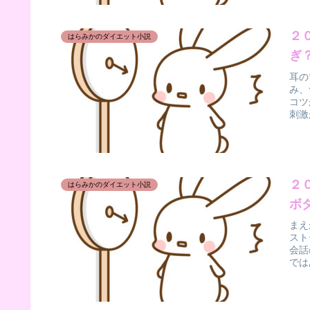
２
はらみかのダイエット小説
ぎ
耳の
み、
コツ
刺激
２
はらみかのダイエット小説
ボ
まえ
スト
会話
では