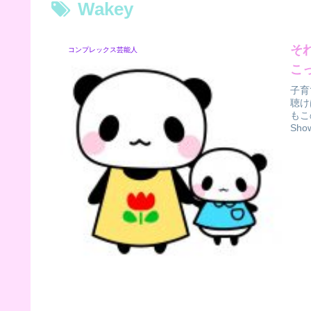
Wakey
そ
コンプレックス芸能人
こ
子育
聴け
もこ
Sh