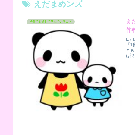
えだまめンズ
え
子育てを通して学んでいるコト
作
Eテ
「1
とも
は謎