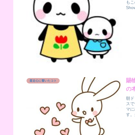
もこ
Sh
賜
最近心に響いたコト
の
朝ド
スで
マに
す。