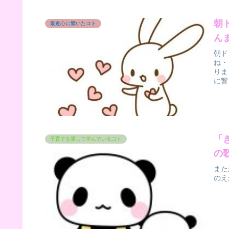
朝
最近心に響いたコト
ん
朝ド
ね・
りま
に響
「
子育てを通して学んでいるコト
の
また
のえ