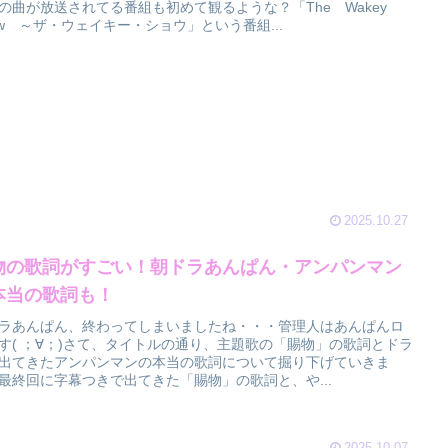
の曲が放送されてる番組も初めて観るような？「The Wakey
ow ～ザ・ウェイキー・ショウ」という番組...
2025.10.27
物の歌詞がすごい！朝ドラあんぱん・アンパンマン
本当の歌詞も！
ラあんぱん、終わってしまいましたね・・・管理人はあんぱんロ
す( ；∀；)さて、タイトルの通り、主題歌の「賜物」の歌詞とドラ
出てきたアンパンマンの本当の歌詞について掘り下げていきま
最終回に字幕つきで出てきた「賜物」の歌詞と、や...
2025.10.07