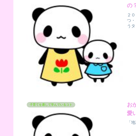
の
２０
つ・
うタ
お
子育てを通して学んでいるコト
愛
「地