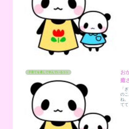
お
子育てを通して学んでいるコト
癒
「ぎ
のこ
ね。
てて