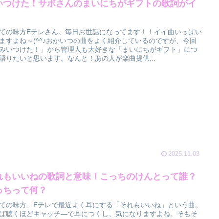
いつけた！サボさんのまいにちがギフトの歌詞がイ
！
ての味方Eテレさん。毎日お世話になってます！！イイ曲いっぱい
ますよね～(^^♪おかいつの曲をよく紹介しているのですが、今回
みいつけた！」から管理人も大好きな「まいにちがギフト」につ
語りたいと思います。なんと！あの人が楽曲提供...
2025.11.03
れもいいねの歌詞と意味！こっちのけんとって誰？
っちって何？
ての味方、Eテレで最近よく耳にする「それもいいね」という曲。
ば聴くほどキャッチ―で耳につくし、気になりますよね。そもそ