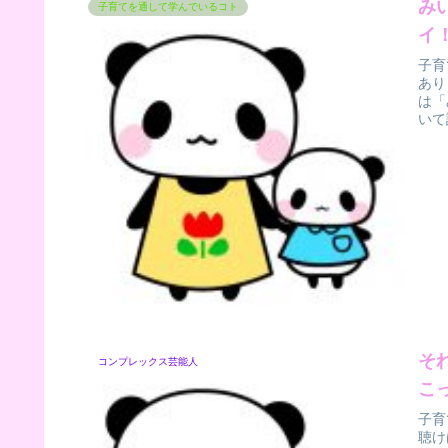
み
子育てを通して学んでいるコト
イ
子育
あり
は「
いて
そ
コンプレックス芸能人
こ
子育
聴け